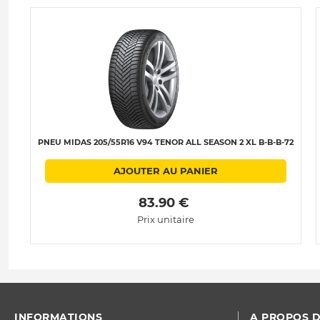
PNEU MIDAS 205/55R16 V94 TENOR ALL SEASON 2 XL B-B-B-72
AJOUTER AU PANIER
 83.90 € 
Prix unitaire
INFORMATIONS
A PROPOS D