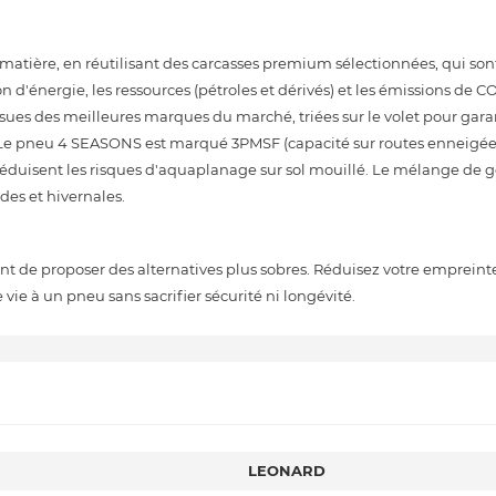
ère, en réutilisant des carcasses premium sélectionnées, qui sont
d'énergie, les ressources (pétroles et dérivés) et les émissions de C
s des meilleures marques du marché, triées sur le volet pour garantir
Le pneu 4 SEASONS est marqué 3PMSF (capacité sur routes enneigées)
t réduisent les risques d'aquaplanage sur sol mouillé. Le mélange de
des et hivernales.
ant de proposer des alternatives plus sobres. Réduisez votre emprei
 à un pneu sans sacrifier sécurité ni longévité.
LEONARD