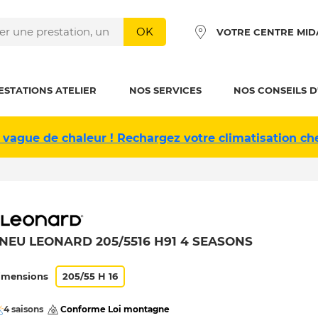
OK
VOTRE CENTRE MID
ESTATIONS ATELIER
NOS SERVICES
NOS CONSEILS D
 vague de chaleur ! Rechargez votre climatisation ch
NEU LEONARD 205/5516 H91 4 SEASONS
imensions
205/55 H 16
4 saisons
 Conforme Loi montagne 