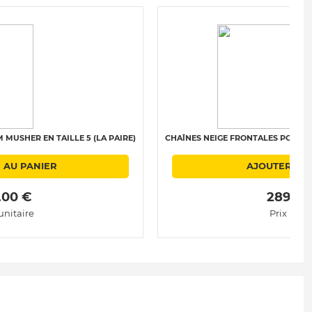
MUSHER EN TAILLE 5 (LA PAIRE)
CHAÎNES NEIGE FRONTALES POLAIRE 
 AU PANIER
AJOUTER AU
.00 € 
 289.00
unitaire
Prix unit