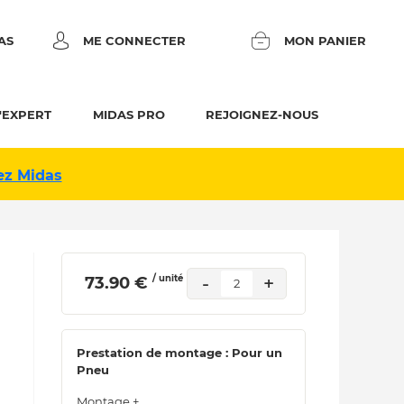
AS
ME CONNECTER
MON PANIER
'EXPERT
MIDAS PRO
REJOIGNEZ-NOUS
ez Midas
/ unité
-
+
 73.90 € 
2
Prestation de montage : Pour un
Pneu
Montage +