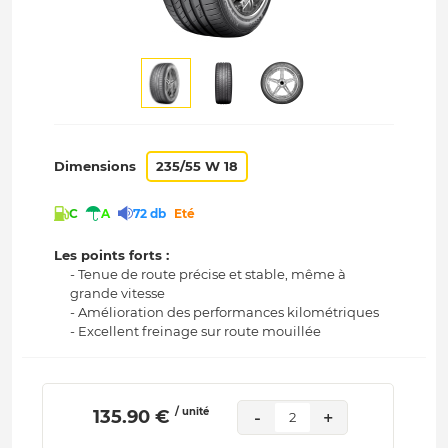
Dimensions
235/55 W 18
C
A
72 db
Eté
Les points forts :
- Tenue de route précise et stable, même à
grande vitesse
- Amélioration des performances kilométriques
- Excellent freinage sur route mouillée
/ unité
 135.90 € 
-
+
2