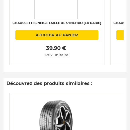
CHAUSSETTES NEIGE TAILLE XL SYNCHRO (LA PAIRE)
CHAUSSET
AJOUTER AU PANIER
 39.90 € 
Prix unitaire
Découvrez des produits similaires :