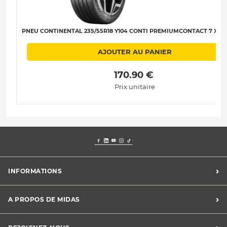
PNEU CONTINENTAL 235/55R18 Y104 CONTI PREMIUMCONTACT 7 XL C
AJOUTER AU PANIER
 170.90 € 
Prix unitaire
›
INFORMATIONS
Mentions légales
›
A PROPOS DE MIDAS
Charte des cookies
Charte des données personnelles
Trouver un centre