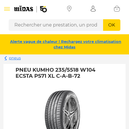
OK
Alerte vague de chaleur ! Rechargez votre climatisation
chez Midas
pneus
PNEU KUMHO 235/5518 W104
ECSTA PS71 XL C-A-B-72