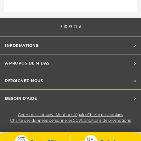
›
INFORMATIONS
Mentions légales
›
A PROPOS DE MIDAS
Charte des cookies
Charte des données personnelles
Trouver un centre
›
REJOIGNEZ-NOUS
CGV
Midas France
Conditions de promotions
Développement durable
Midas Recrute
›
BESOIN D'AIDE
Devenez franchisé
Nous contacter
Gérer mes cookies...
Mentions légales
Charte des cookies
Charte des données personnelles
CGV
Conditions de promotions