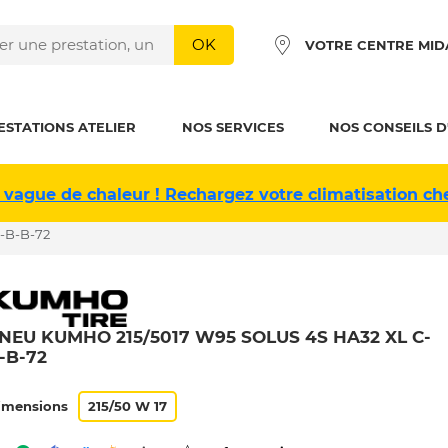
OK
VOTRE CENTRE MID
ESTATIONS ATELIER
NOS SERVICES
NOS CONSEILS D
 vague de chaleur ! Rechargez votre climatisation ch
-B-B-72
NEU KUMHO 215/5017 W95 SOLUS 4S HA32 XL C-
-B-72
imensions
215/50 W 17