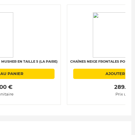
MUSHER EN TAILLE 5 (LA PAIRE)
CHAÎNES NEIGE FRONTALES POLAIRE 
 AU PANIER
AJOUTER AU 
.00 € 
 289.00
unitaire
Prix unita