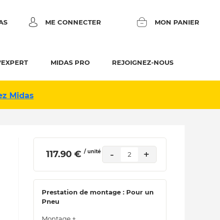
AS
ME CONNECTER
MON PANIER
'EXPERT
MIDAS PRO
REJOIGNEZ-NOUS
ez Midas
/ unité
-
+
 117.90 € 
2
Prestation de montage : Pour un
Pneu
Montage +