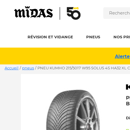
RÉVISION ET VIDANGE
PNEUS
NOS PR
Alerte
Accueil
/
pneus
/
PNEU KUMHO 215/5017 W95 SOLUS 4S HA32 XL C
P
B
D