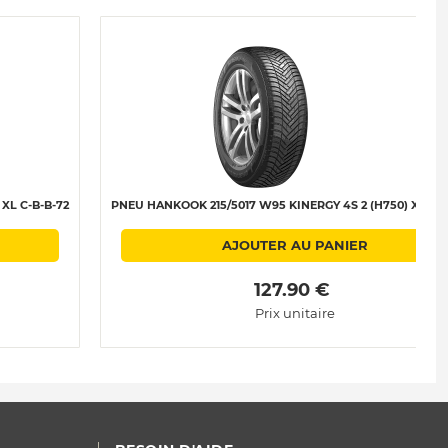
XL C-B-B-72
PNEU HANKOOK 215/5017 W95 KINERGY 4S 2 (H750) XL C-B
AJOUTER AU PANIER
 127.90 € 
Prix unitaire