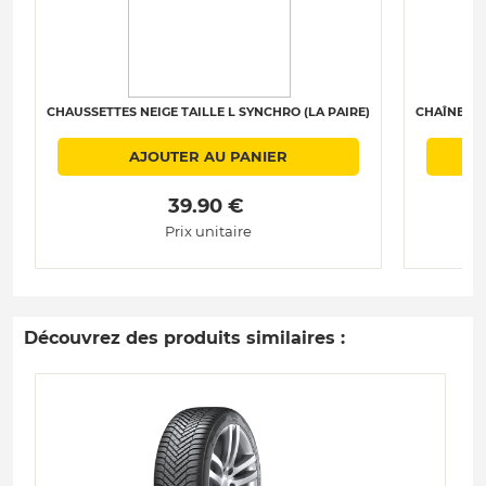
CHAUSSETTES NEIGE TAILLE L SYNCHRO (LA PAIRE)
CHAÎNES N
AJOUTER AU PANIER
 39.90 € 
Prix unitaire
Découvrez des produits similaires :