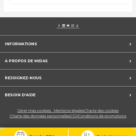
›
INFORMATIONS
Mentions légales
›
A PROPOS DE MIDAS
Charte des cookies
Charte des données personnelles
Trouver un centre
›
REJOIGNEZ-NOUS
CGV
Midas France
Conditions de promotions
Développement durable
Midas Recrute
›
BESOIN D'AIDE
Devenez franchisé
Nous contacter
Gérer mes cookies...
Mentions légales
Charte des cookies
Charte des données personnelles
CGV
Conditions de promotions