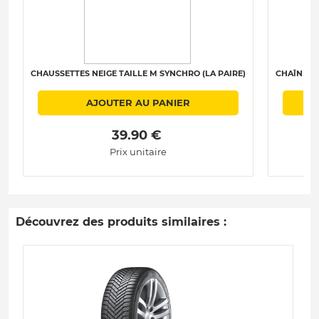
CHAUSSETTES NEIGE TAILLE M SYNCHRO (LA PAIRE)
CHAÎNES N
AJOUTER AU PANIER
 39.90 € 
Prix unitaire
Découvrez des produits similaires :