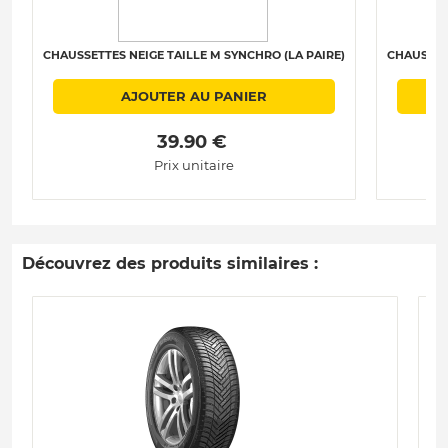
CHAUSSETTES NEIGE TAILLE M SYNCHRO (LA PAIRE)
CHAUSSETT
AJOUTER AU PANIER
 39.90 € 
Prix unitaire
Découvrez des produits similaires :