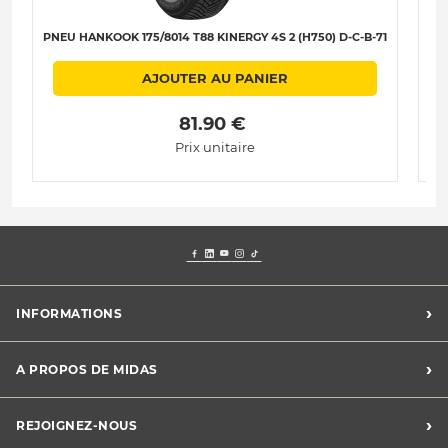
PNEU HANKOOK 175/8014 T88 KINERGY 4S 2 (H750) D-C-B-71
PN
AJOUTER AU PANIER
 81.90 € 
Prix unitaire
›
INFORMATIONS
Mentions légales
›
A PROPOS DE MIDAS
Charte des cookies
Charte des données personnelles
Trouver un centre
›
REJOIGNEZ-NOUS
CGV
Midas France