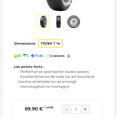
Dimensions
175/80 T 14
D
C
71 db
4 saisons
Les points forts :
- Performance optimale en toutes saisons
- Excellente tenue de route sur sol mouillé et
traction améliorée sur sol enneigé
- Homologation loi montagne
/ unité
 69.90 € 
-
+
2