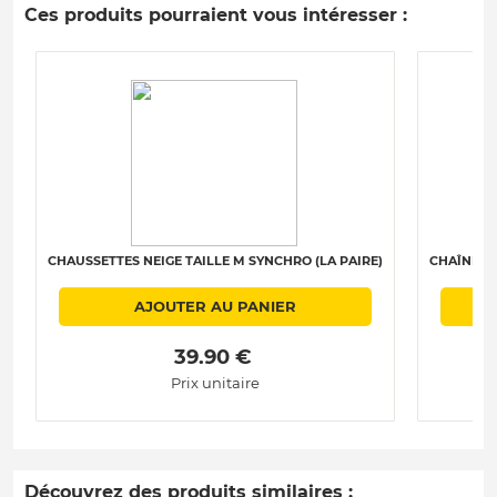
Ces produits pourraient vous intéresser :
CHAUSSETTES NEIGE TAILLE M SYNCHRO (LA PAIRE)
CHAÎNES N
AJOUTER AU PANIER
 39.90 € 
Prix unitaire
Découvrez des produits similaires :