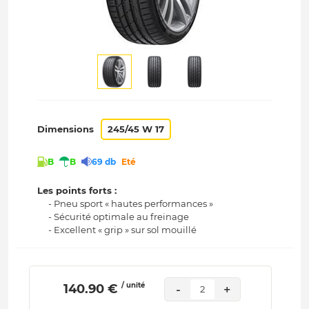
Dimensions
245/45 W 17
B
B
69 db
Eté
Les points forts :
- Pneu sport « hautes performances »
- Sécurité optimale au freinage
- Excellent « grip » sur sol mouillé
/ unité
 140.90 € 
-
+
2