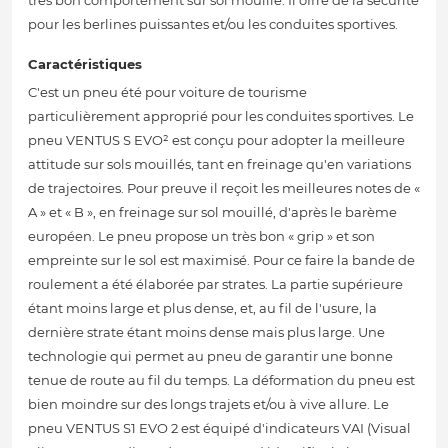
très bon comportement sur sol mouillé. Il offre de la sécurité
pour les berlines puissantes et/ou les conduites sportives.
Caractéristiques
C'est un pneu été pour voiture de tourisme
particulièrement approprié pour les conduites sportives. Le
pneu VENTUS S EVO² est conçu pour adopter la meilleure
attitude sur sols mouillés, tant en freinage qu'en variations
de trajectoires. Pour preuve il reçoit les meilleures notes de «
A » et « B », en freinage sur sol mouillé, d'après le barème
européen. Le pneu propose un très bon « grip » et son
empreinte sur le sol est maximisé. Pour ce faire la bande de
roulement a été élaborée par strates. La partie supérieure
étant moins large et plus dense, et, au fil de l'usure, la
dernière strate étant moins dense mais plus large. Une
technologie qui permet au pneu de garantir une bonne
tenue de route au fil du temps. La déformation du pneu est
bien moindre sur des longs trajets et/ou à vive allure. Le
pneu VENTUS S1 EVO 2 est équipé d'indicateurs VAI (Visual