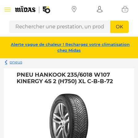
OK
Alerte vague de chaleur ! Rechargez votre climatisation
chez Midas
pneus
PNEU HANKOOK 235/6018 W107
KINERGY 4S 2 (H750) XL C-B-B-72