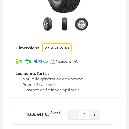
Dimensions
235/60 W 18
C
B
72 db
4 saisons
Les points forts :
- Nouvelle génération de gomme
- Pneu « 4 saisons »
- Distance de freinage optimale
/ unité
 133.90 € 
-
+
2