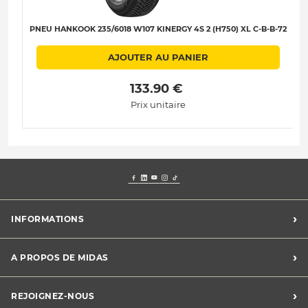
PNEU HANKOOK 235/6018 W107 KINERGY 4S 2 (H750) XL C-B-B-72
AJOUTER AU PANIER
 133.90 € 
Prix unitaire
›
INFORMATIONS
Mentions légales
›
A PROPOS DE MIDAS
Charte des cookies
Charte des données personnelles
Trouver un centre
›
REJOIGNEZ-NOUS
CGV
Midas France