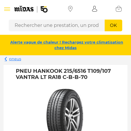
OK
Alerte vague de chaleur ! Rechargez votre climatisation
chez Midas
pneus
PNEU HANKOOK 215/6516 T109/107
VANTRA LT RA18 C-B-B-70