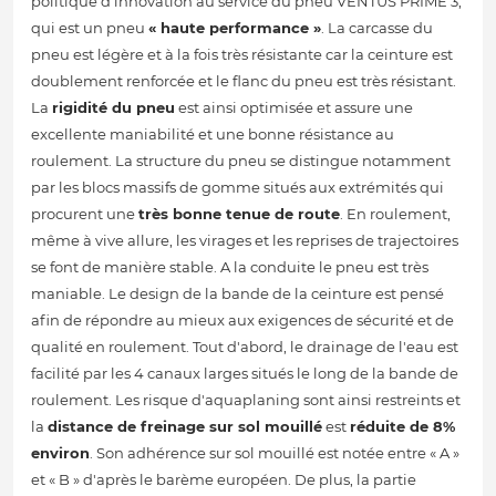
politique d'innovation au service du pneu VENTUS PRIME 3,
qui est un pneu
« haute performance »
. La carcasse du
pneu est légère et à la fois très résistante car la ceinture est
doublement renforcée et le flanc du pneu est très résistant.
La
rigidité du pneu
est ainsi optimisée et assure une
excellente maniabilité et une bonne résistance au
roulement. La structure du pneu se distingue notamment
par les blocs massifs de gomme situés aux extrémités qui
procurent une
très bonne tenue de route
. En roulement,
même à vive allure, les virages et les reprises de trajectoires
se font de manière stable. A la conduite le pneu est très
maniable. Le design de la bande de la ceinture est pensé
afin de répondre au mieux aux exigences de sécurité et de
qualité en roulement. Tout d'abord, le drainage de l'eau est
facilité par les 4 canaux larges situés le long de la bande de
roulement. Les risque d'aquaplaning sont ainsi restreints et
la
distance de freinage sur sol mouillé
est
réduite de 8%
environ
. Son adhérence sur sol mouillé est notée entre « A »
et « B » d'après le barème européen. De plus, la partie