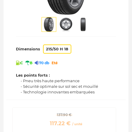
Dimensions
215/50 H 18
C
B
70 db
Eté
Les points forts :
- Pneu très haute performance
- Sécurité optimale sur sol sec et mouillé
- Technologie innovantes embarquées
 137.90 € 
 117.22 € 
/ unité