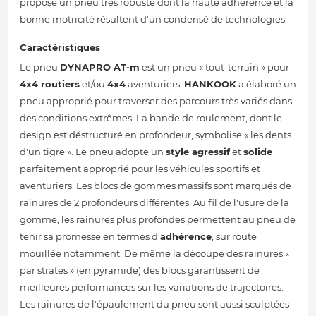
propose un pneu très robuste dont la haute adhérence et la
bonne motricité résultent d'un condensé de technologies.
Caractéristiques
Le pneu
DYNAPRO AT-m
est un pneu « tout-terrain » pour
4x4 routiers
et/ou
4x4
aventuriers.
HANKOOK
a élaboré un
pneu approprié pour traverser des parcours très variés dans
des conditions extrêmes. La bande de roulement, dont le
design est déstructuré en profondeur, symbolise « les dents
d'un tigre ». Le pneu adopte un
style agressif
et
solide
parfaitement approprié pour les véhicules sportifs et
aventuriers. Les blocs de gommes massifs sont marqués de
rainures de 2 profondeurs différentes. Au fil de l'usure de la
gomme, les rainures plus profondes permettent au pneu de
tenir sa promesse en termes d'
adhérence
, sur route
mouillée notamment. De même la découpe des rainures «
par strates » (en pyramide) des blocs garantissent de
meilleures performances sur les variations de trajectoires.
Les rainures de l'épaulement du pneu sont aussi sculptées