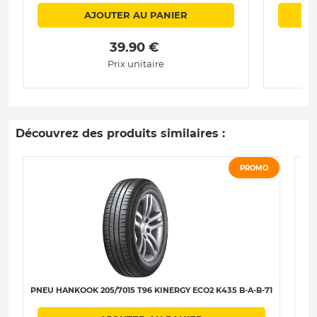
AJOUTER AU PANIER
 39.90 € 
Prix unitaire
Découvrez des produits similaires :
PROMO
PNEU HANKOOK 205/7015 T96 KINERGY ECO2 K435 B-A-B-71
PNE