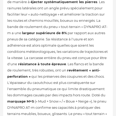
de manière à
éjecter systématiquement les pierres
. Les
rainures latérales ont un angle prévu spécialement pour
faciliter leur « auto-nettoyage » et améliorer la traction sur
les routes et chemins mouillés, boueux ou enneigés. La
bande de roulement du pneu « tout-terrain » DYNAPRO AT-
m a une
largeur supérieure de 8%
par rapport aux autres
pneus de sa catégorie. Sa résistance à l'usure et son
adhérence est alors optimale quelles que soient les
conditions météorologiques, les variations de trajectoires et
la vitesse. La carcasse entière du pneu est conçue pour être
d'une
résistance à toute épreuve
. Les flancs et la bande
de roulement, très robustes, ont un
revêtement « anti-
perforation »
qui les préserves des coupures et des chocs.
L'épaisseur du caoutchouc est plus conséquente sur
l'ensemble du pneumatique ce qui limite drastiquement
les dommages causés par des impacts hors route. Doté du
marquage M+S
(« Mud + Snow » / « Boue + Neige »), le pneu
DYNAPRO AT-m confirme ses capacités à pratiquer des
terrains meubles, boueux, glissants. Le pneu « tout terrain »