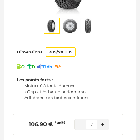
Dimensions
205/70 T 15
D
D
71 db
Eté
Les points forts :
- Motricité à toute épreuve
- « Grip » très haute performance
- Adhérence en toutes conditions
/ unité
 106.90 € 
-
+
2