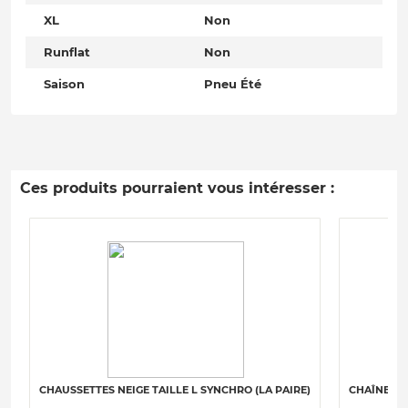
XL
Non
Runflat
Non
Saison
Pneu Été
Ces produits pourraient vous intéresser :
CHAUSSETTES NEIGE TAILLE L SYNCHRO (LA PAIRE)
CHAÎNES N