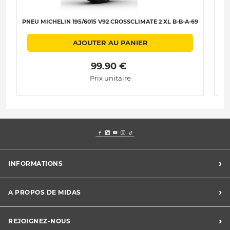
PNEU MICHELIN 195/6015 V92 CROSSCLIMATE 2 XL B-B-A-69
PNE
AJOUTER AU PANIER
 99.90 € 
Prix unitaire
›
INFORMATIONS
Mentions légales
›
A PROPOS DE MIDAS
Charte des cookies
Charte des données personnelles
Trouver un centre
›
REJOIGNEZ-NOUS
CGV
Midas France