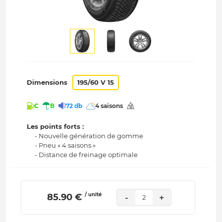
Dimensions
195/60 V 15
C
B
72 db
4 saisons
Les points forts :
- Nouvelle génération de gomme
- Pneu « 4 saisons »
- Distance de freinage optimale
/ unité
 85.90 € 
-
+
2