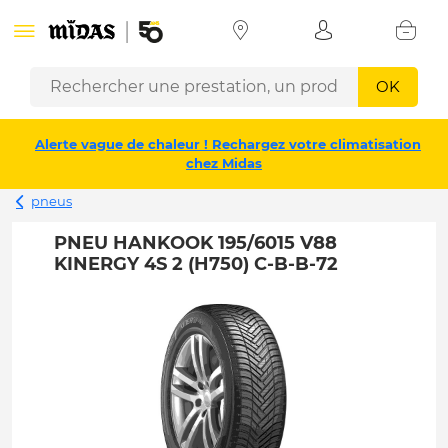
OK
Alerte vague de chaleur ! Rechargez votre climatisation
chez Midas
pneus
PNEU HANKOOK 195/6015 V88
KINERGY 4S 2 (H750) C-B-B-72