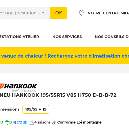
OK
VOTRE CENTRE MID
ESTATIONS ATELIER
NOS SERVICES
NOS CONSEILS D
 vague de chaleur ! Rechargez votre climatisation ch
NEU HANKOOK 195/55R15 V85 H750 D-B-B-72
imensions
195/55 V 15
D
B
72 db
4 saisons
 Conforme Loi montagne 