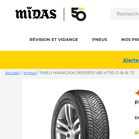
RÉVISION ET VIDANGE
PNEUS
NOS PR
Alerte
Accueil
/
pneus
/
PNEU HANKOOK 195/55R15 V85 H750 D-B-B-72
P
D