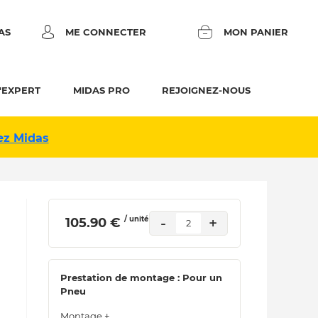
AS
ME CONNECTER
MON PANIER
'EXPERT
MIDAS PRO
REJOIGNEZ-NOUS
ez Midas
/ unité
-
+
 105.90 € 
2
Prestation de montage : Pour un
Pneu
Montage +