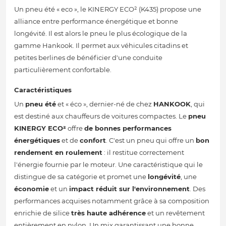
Un pneu été « eco », le KINERGY ECO² (K435) propose une
alliance entre performance énergétique et bonne
longévité. Il est alors le pneu le plus écologique de la
gamme Hankook. Il permet aux véhicules citadins et
petites berlines de bénéficier d'une conduite
particulièrement confortable.
Caractéristiques
Un
pneu été
et « éco », dernier-né de chez
HANKOOK
, qui
est destiné aux chauffeurs de voitures compactes. Le
pneu
KINERGY ECO²
offre
de bonnes performances
énergétiques
et de
confort
. C'est un pneu qui offre un
bon
rendement en roulement
: il restitue correctement
l'énergie fournie par le moteur. Une caractéristique qui le
distingue de sa catégorie et promet une
longévité
, une
économie
et un
impact réduit sur l'environnement
. Des
performances acquises notamment grâce à sa composition
enrichie de silice
très haute adhérence
et un revêtement
entièrement en nylon. Un mix garantissant une bonne