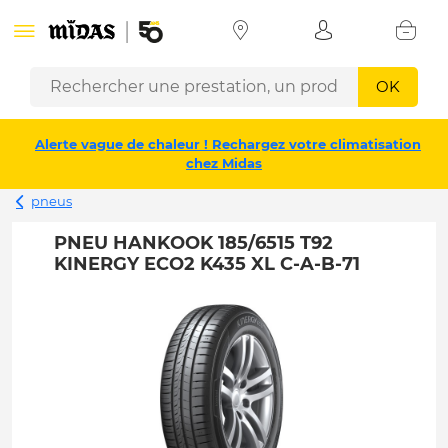
OK
Alerte vague de chaleur ! Rechargez votre climatisation
chez Midas
pneus
PNEU HANKOOK 185/6515 T92
KINERGY ECO2 K435 XL C-A-B-71