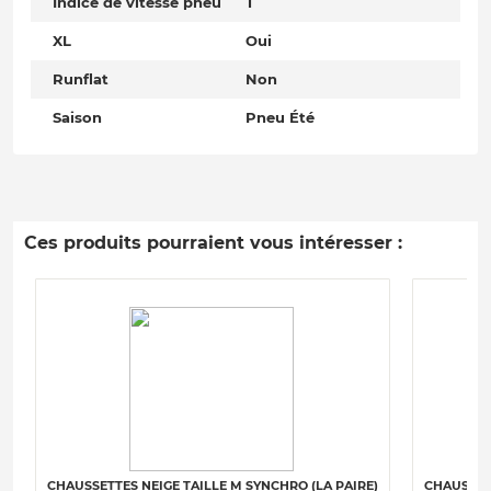
Indice de vitesse pneu
T
XL
Oui
Runflat
Non
Saison
Pneu Été
Ces produits pourraient vous intéresser :
CHAUSSETTES NEIGE TAILLE M SYNCHRO (LA PAIRE)
CHAUSSET