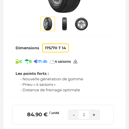
Dimensions
175/70 T 14
C
B
71 db
4 saisons
Les points forts :
- Nouvelle génération de gomme
- Pneu « 4 saisons »
- Distance de freinage optimale
/ unité
 84.90 € 
-
+
2