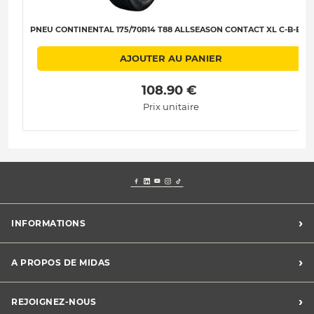
PNEU CONTINENTAL 175/70R14 T88 ALLSEASON CONTACT XL C-B-B-71
AJOUTER AU PANIER
 108.90 € 
Prix unitaire
›
INFORMATIONS
Mentions légales
›
A PROPOS DE MIDAS
Charte des cookies
Charte des données personnelles
Trouver un centre
›
REJOIGNEZ-NOUS
CGV
Midas France