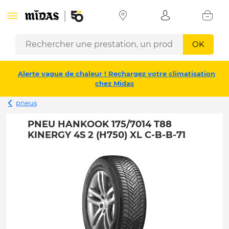
OK
Alerte vague de chaleur ! Rechargez votre climatisation
chez Midas
pneus
PNEU HANKOOK 175/7014 T88
KINERGY 4S 2 (H750) XL C-B-B-71