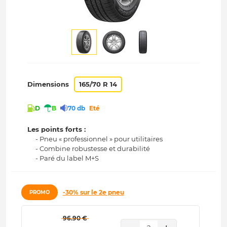
Dimensions
165/70 R 14
D
B
70 db
Eté
Les points forts :
- Pneu « professionnel » pour utilitaires
- Combine robustesse et durabilité
- Paré du label M+S
-30% sur le 2e pneu
PROMO
 96.90 € 