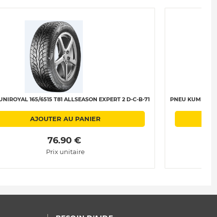
NIROYAL 165/6515 T81 ALLSEASON EXPERT 2 D-C-B-71
PNEU KUMHO 165/
AJOUTER AU PANIER
AJ
 76.90 € 
Prix unitaire