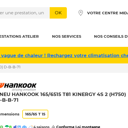
OK
VOTRE CENTRE MID
ESTATIONS ATELIER
NOS SERVICES
NOS CONSEILS D
 vague de chaleur ! Rechargez votre climatisation ch
0) D-B-B-71
NEU HANKOOK 165/6515 T81 KINERGY 4S 2 (H750)
-B-B-71
imensions
165/65 T 15
D
B
71 db
4 saisons
 Conforme Loi montagne 