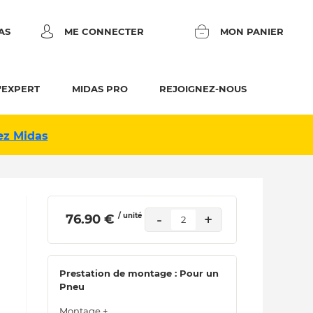
AS
ME CONNECTER
MON PANIER
'EXPERT
MIDAS PRO
REJOIGNEZ-NOUS
ez Midas
/ unité
-
+
 76.90 € 
2
Prestation de montage : Pour un
Pneu
Montage +