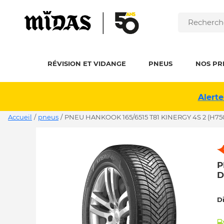
RÉVISION ET VIDANGE
PNEUS
NOS PR
Alerte
Accueil
/
pneus
/
PNEU HANKOOK 165/6515 T81 KINERGY 4S 2 (H75
P
D
D