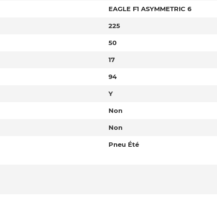
EAGLE F1 ASYMMETRIC 6
225
50
17
94
Y
Non
Non
Pneu Été