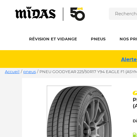
RÉVISION ET VIDANGE
PNEUS
NOS PR
Alerte
Accueil
/
pneus
/
PNEU GOODYEAR 225/50R17 Y94 EAGLE F1 (ASYM
P
(
D