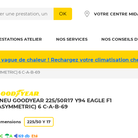
OK
VOTRE CENTRE MID
ESTATIONS ATELIER
NOS SERVICES
NOS CONSEILS D
 vague de chaleur ! Rechargez votre climatisation ch
METRIC) 6 C-A-B-69
NEU GOODYEAR 225/50R17 Y94 EAGLE F1
ASYMMETRIC) 6 C-A-B-69
imensions
225/50 Y 17
C
A
69 db
Eté