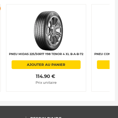
PNEU MIDAS 225/50R17 Y98 TENOR 4 XL B-A-B-72
PNEU CONTINEN
AJOUTER AU PANIER
 114.90 € 
Prix unitaire