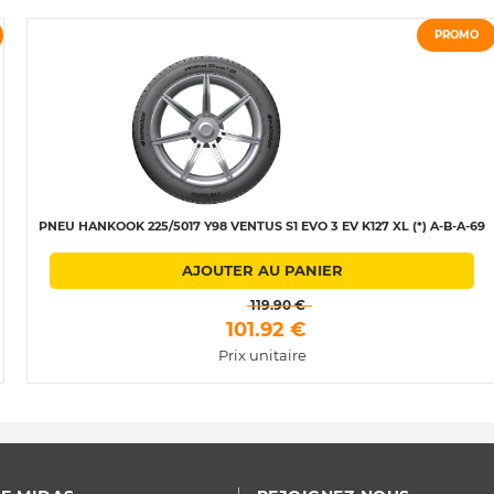
PROMO
PNEU HANKOOK 225/5017 Y98 VENTUS S1 EVO 3 EV K127 XL (*) A-B-A-69
AJOUTER AU PANIER
 119.90 € 
 101.92 € 
Prix unitaire