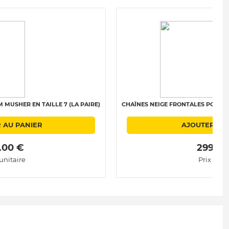
MUSHER EN TAILLE 7 (LA PAIRE)
CHAÎNES NEIGE FRONTALES POLAIRE 
 AU PANIER
AJOUTER AU
.00 € 
 299.00
 unitaire
Prix unit