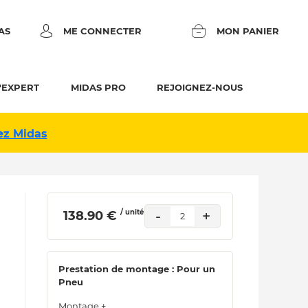
AS
ME CONNECTER
MON PANIER
'EXPERT
MIDAS PRO
REJOIGNEZ-NOUS
ez Midas
/ unité
-
+
 138.90 € 
2
Prestation de montage : Pour un
Pneu
Montage +