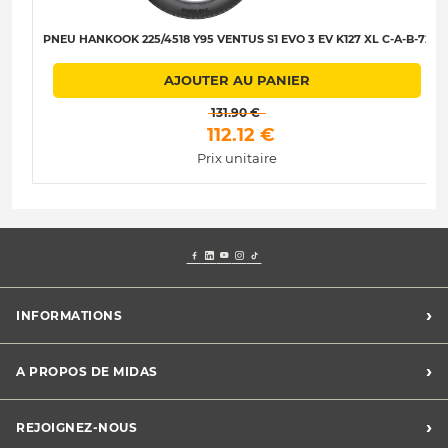
PNEU HANKOOK 225/4518 Y95 VENTUS S1 EVO 3 EV K127 XL C-A-B-72
AJOUTER AU PANIER
 131.90 € 
 112.12 € 
Prix unitaire
›
INFORMATIONS
Mentions légales
›
A PROPOS DE MIDAS
Charte des cookies
Charte des données personnelles
Trouver un centre
›
REJOIGNEZ-NOUS
CGV
Midas France