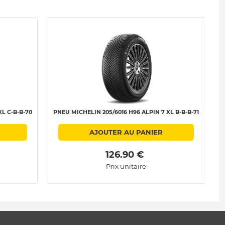
L C-B-B-70
PNEU MICHELIN 205/6016 H96 ALPIN 7 XL B-B-B-71
P
AJOUTER AU PANIER
 126.90 € 
Prix unitaire