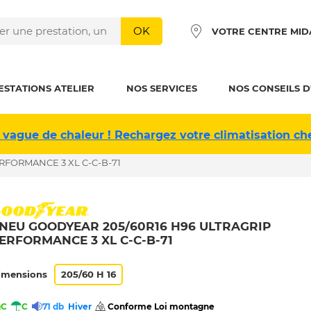
OK
VOTRE CENTRE MID
ESTATIONS ATELIER
NOS SERVICES
NOS CONSEILS D
 vague de chaleur ! Rechargez votre climatisation ch
RFORMANCE 3 XL C-C-B-71
NEU GOODYEAR 205/60R16 H96 ULTRAGRIP
ERFORMANCE 3 XL C-C-B-71
imensions
205/60 H 16
C
C
71 db
Hiver
 Conforme Loi montagne 