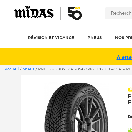
RÉVISION ET VIDANGE
PNEUS
NOS PR
Alerte
Accueil
/
pneus
/
PNEU GOODYEAR 205/60R16 H96 ULTRAGRIP PE
P
P
D