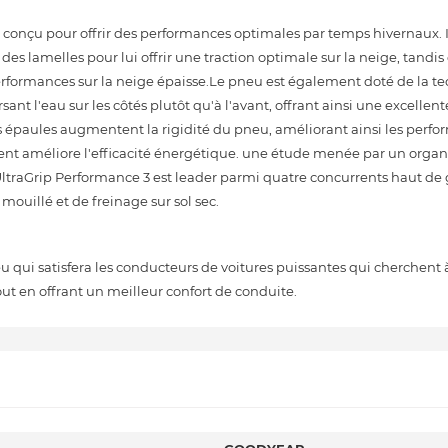
u pour offrir des performances optimales par temps hivernaux. Il
s lamelles pour lui offrir une traction optimale sur la neige, tandis q
performances sur la neige épaisse.Le pneu est également doté de la t
ant l'eau sur les côtés plutôt qu'à l'avant, offrant ainsi une excelle
les épaules augmentent la rigidité du pneu, améliorant ainsi les perfo
ment améliore l'efficacité énergétique. une étude menée par un organ
ltraGrip Performance 3 est leader parmi quatre concurrents haut 
mouillé et de freinage sur sol sec.
qui satisfera les conducteurs de voitures puissantes qui cherchent 
out en offrant un meilleur confort de conduite.