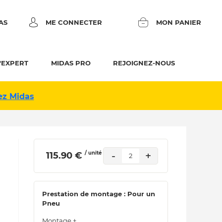
AS
ME CONNECTER
MON PANIER
'EXPERT
MIDAS PRO
REJOIGNEZ-NOUS
ez Midas
/ unité
-
+
 115.90 € 
2
Prestation de montage : Pour un
Pneu
Montage +