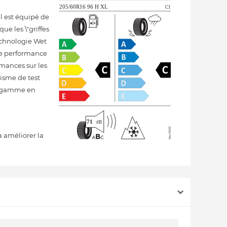
 est équipé de
ue les \"griffes
echnologie Wet
nte performance
rmances sur les
isme de test
de gamme en
à améliorer la