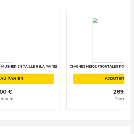
MUSHER EN TAILLE 6 (LA PAIRE)
CHAÎNES NEIGE FRONTALES POLAIRE 
 AU PANIER
AJOUTER AU 
.00 € 
 289.00
unitaire
Prix unita