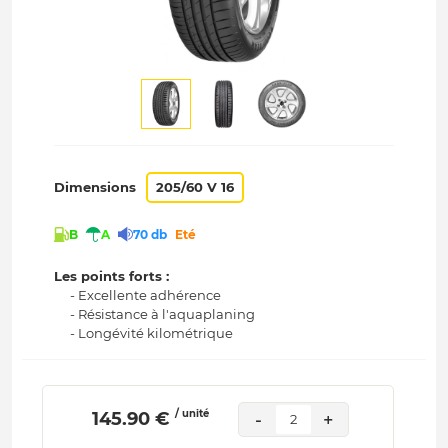
Dimensions
205/60 V 16
B
A
70 db
Eté
Les points forts :
- Excellente adhérence
- Résistance à l'aquaplaning
- Longévité kilométrique
/ unité
 145.90 € 
-
+
2