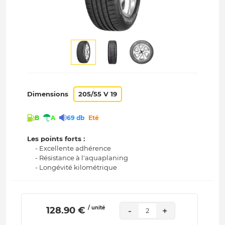
Dimensions
205/55 V 19
B
A
69 db
Eté
Les points forts :
- Excellente adhérence
- Résistance à l'aquaplaning
- Longévité kilométrique
/ unité
 128.90 € 
-
+
2