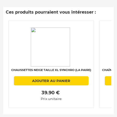
Ces produits pourraient vous intéresser :
CHAUSSETTES NEIGE TAILLE XL SYNCHRO (LA PAIRE)
CHAÎNES 
AJOUTER AU PANIER
 39.90 € 
Prix unitaire