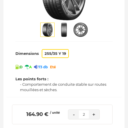
Dimensions
255/35 Y 19
D
A
73 db
Eté
Les points forts :
- Comportement de conduite stable sur routes
mouillées et sèches.
/ unité
 164.90 € 
-
+
2