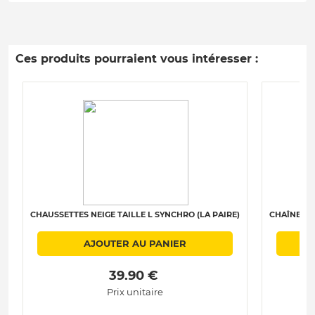
Ces produits pourraient vous intéresser :
CHAUSSETTES NEIGE TAILLE L SYNCHRO (LA PAIRE)
CHAÎNES N
AJOUTER AU PANIER
 39.90 € 
Prix unitaire