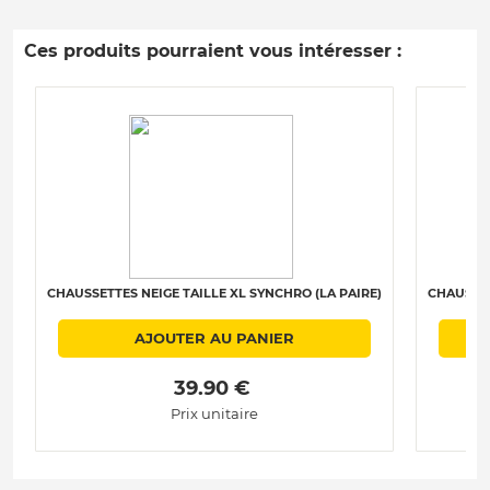
Ces produits pourraient vous intéresser :
CHAUSSETTES NEIGE TAILLE XL SYNCHRO (LA PAIRE)
CHAUSSET
AJOUTER AU PANIER
 39.90 € 
Prix unitaire