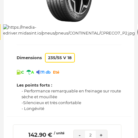
Dimensions
235/55 V 18
C
A
71 db
Eté
Les points forts :
- Performance remarquable en freinage sur route
sèche et mouillée
-Silencieux et très confortable
- Longévité
/ unité
 142.90 € 
-
+
2