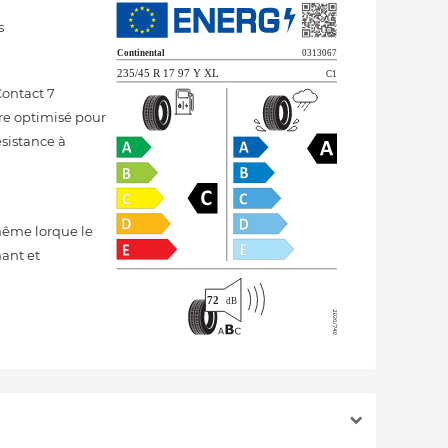
s
ontact 7
ore optimisé pour
ésistance à
même lorque le
mant et