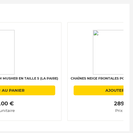
MUSHER EN TAILLE 5 (LA PAIRE)
CHAÎNES NEIGE FRONTALES POLAIRE 
 AU PANIER
AJOUTER AU
.00 € 
 289.00
 unitaire
Prix unit