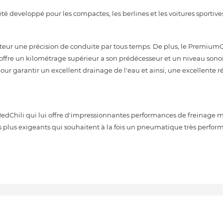
 developpé pour les compactes, les berlines et les voitures sportive
ur une précision de conduite par tous temps. De plus, le PremiumC
i offre un kilométrage supérieur a son prédécesseur et un niveau son
our garantir un excellent drainage de l'eau et ainsi, une excellente r
Chili qui lui offre d'impressionnantes performances de freinage 
les plus exigeants qui souhaitent à la fois un pneumatique très perfor