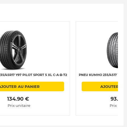
5/45R17 Y97 PILOT SPORT 5 XL C-A-B-72
PNEU KUMHO 235/4517 Y97 EC
AJOUTER AU PANIER
AJOUTER AU
 134.90 € 
 93.90 
Prix unitaire
Prix unit