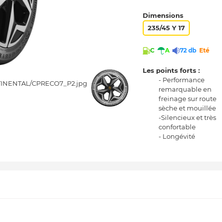
Dimensions
235/45 Y 17
C
A
72 db
Eté
Les points forts :
- Performance
remarquable en
freinage sur route
sèche et mouillée
-Silencieux et très
confortable
- Longévité