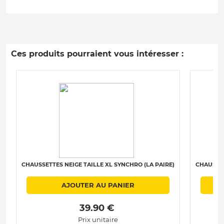
Ces produits pourraient vous intéresser :
CHAUSSETTES NEIGE TAILLE XL SYNCHRO (LA PAIRE)
CHAUSSET
AJOUTER AU PANIER
 39.90 € 
Prix unitaire