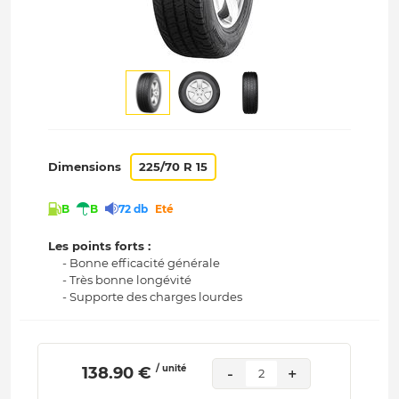
Dimensions
225/70 R 15
B
B
72 db
Eté
Les points forts :
- Bonne efficacité générale
- Très bonne longévité
- Supporte des charges lourdes
/ unité
 138.90 € 
-
+
2