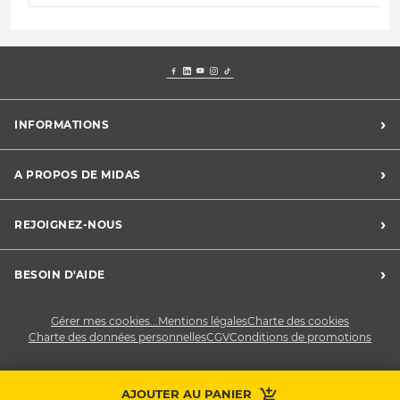
›
INFORMATIONS
Mentions légales
›
A PROPOS DE MIDAS
Charte des cookies
Charte des données personnelles
Trouver un centre
›
REJOIGNEZ-NOUS
CGV
Midas France
Conditions de promotions
Développement durable
Midas Recrute
›
BESOIN D'AIDE
Devenez franchisé
Nous contacter
Gérer mes cookies...
Mentions légales
Charte des cookies
Charte des données personnelles
CGV
Conditions de promotions
AJOUTER AU PANIER
Prendre RDV
Contactez-nous