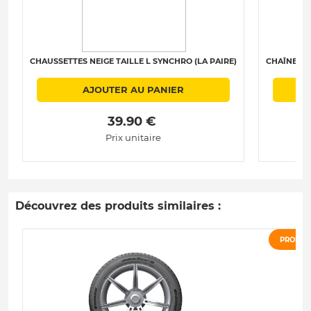
CHAUSSETTES NEIGE TAILLE L SYNCHRO (LA PAIRE)
CHAÎNES N
AJOUTER AU PANIER
 39.90 € 
Prix unitaire
Découvrez des produits similaires :
PROMO