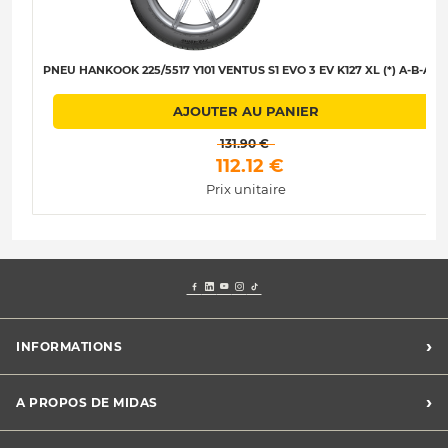
PNEU HANKOOK 225/5517 Y101 VENTUS S1 EVO 3 EV K127 XL (*) A-B-A-6
AJOUTER AU PANIER
 131.90 € 
 112.12 € 
Prix unitaire
›
INFORMATIONS
Mentions légales
›
A PROPOS DE MIDAS
Charte des cookies
Charte des données personnelles
Trouver un centre