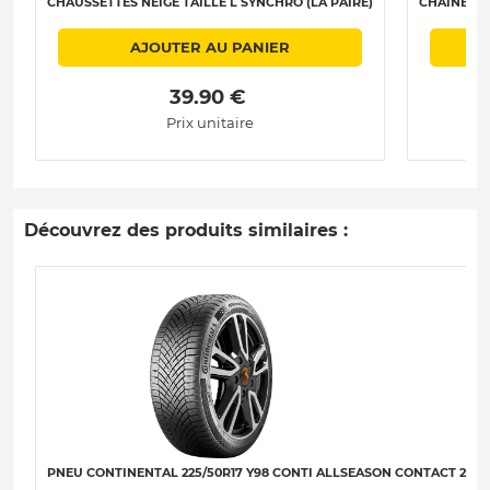
CHAUSSETTES NEIGE TAILLE L SYNCHRO (LA PAIRE)
CHAÎNES N
AJOUTER AU PANIER
 39.90 € 
Prix unitaire
Découvrez des produits similaires :
PNEU CONTINENTAL 225/50R17 Y98 CONTI ALLSEASON CONTACT 2 XL 