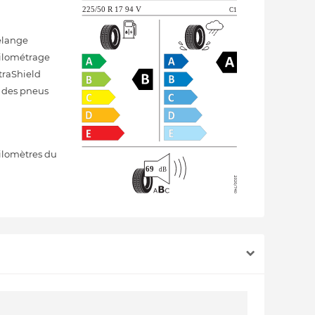
élange
kilométrage
traShield
s des pneus
ilomètres du