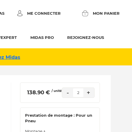
AS
ME CONNECTER
MON PANIER
'EXPERT
MIDAS PRO
REJOIGNEZ-NOUS
ez Midas
/ unité
-
+
 138.90 € 
2
Prestation de montage : Pour un
Pneu
Montage +