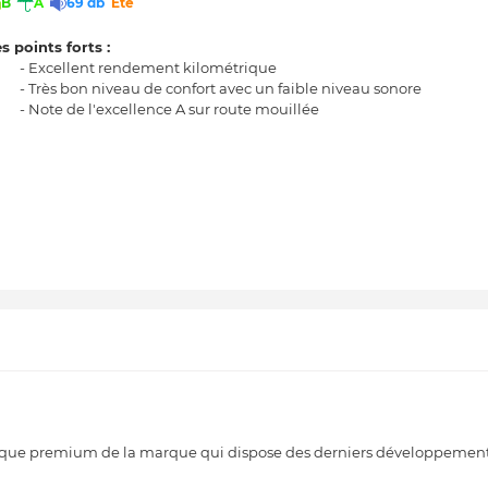
B
A
69 db
Eté
s points forts :
- Excellent rendement kilométrique
- Très bon niveau de confort avec un faible niveau sonore
- Note de l'excellence A sur route mouillée
ique premium de la marque qui dispose des derniers développement