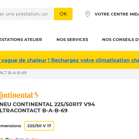
OK
VOTRE CENTRE MID
ESTATIONS ATELIER
NOS SERVICES
NOS CONSEILS D
 vague de chaleur ! Rechargez votre climatisation ch
ACT B-A-B-69
NEU CONTINENTAL 225/50R17 V94
LTRACONTACT B-A-B-69
imensions
225/50 V 17