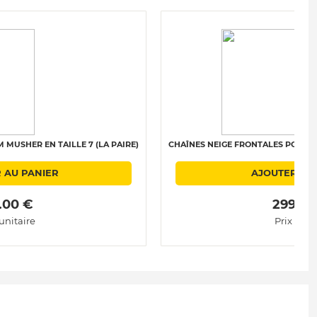
MUSHER EN TAILLE 7 (LA PAIRE)
CHAÎNES NEIGE FRONTALES POLAIRE 
 AU PANIER
AJOUTER AU
.00 € 
 299.00
 unitaire
Prix unit