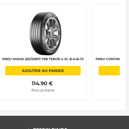
PNEU MIDAS 225/50R17 Y98 TENOR 4 XL B-A-B-72
PNEU CONTINENTAL
AJOUTER AU PANIER
A
 114.90 € 
Prix unitaire