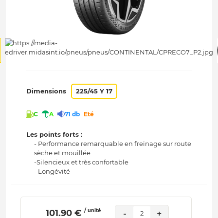
Dimensions
225/45 Y 17
C
A
71 db
Eté
Les points forts :
- Performance remarquable en freinage sur route
sèche et mouillée
-Silencieux et très confortable
- Longévité
/ unité
 101.90 € 
-
+
2