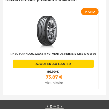
PROMO
PNEU HANKOOK 225/4517 Y91 VENTUS PRIME 4 K135 C-A-B-69
P
AJOUTER AU PANIER
 86.90 € 
 73.87 € 
Prix unitaire