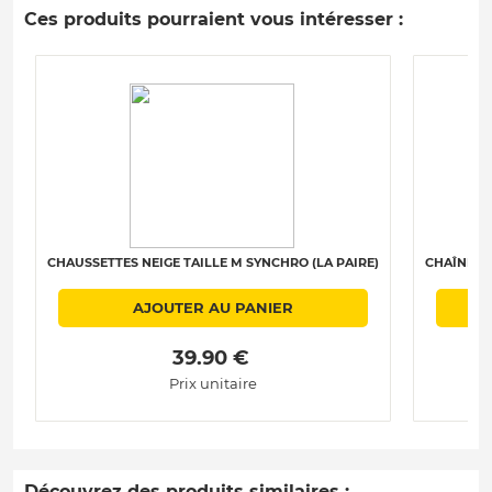
Ces produits pourraient vous intéresser :
CHAUSSETTES NEIGE TAILLE M SYNCHRO (LA PAIRE)
CHAÎNES N
AJOUTER AU PANIER
 39.90 € 
Prix unitaire
Découvrez des produits similaires :