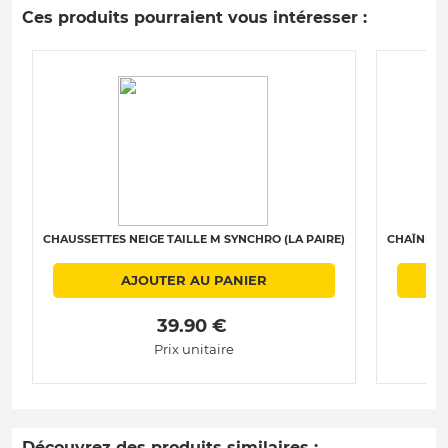
Ces produits pourraient vous intéresser :
CHAUSSETTES NEIGE TAILLE M SYNCHRO (LA PAIRE)
CHAÎNES N
AJOUTER AU PANIER
 39.90 € 
Prix unitaire
Découvrez des produits similaires :