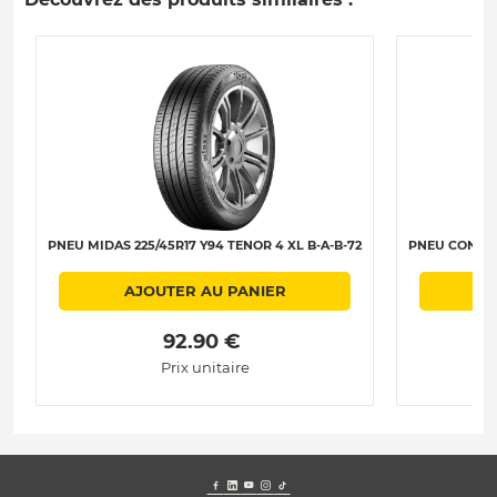
PNEU MIDAS 225/45R17 Y94 TENOR 4 XL B-A-B-72
PNEU CONTIN
AJOUTER AU PANIER
 92.90 € 
Prix unitaire