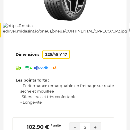
Dimensions
225/45 Y 17
C
A
72 db
Eté
Les points forts :
- Performance remarquable en freinage sur route
sèche et mouillée
-Silencieux et très confortable
- Longévité
/ unité
 102.90 € 
-
+
2