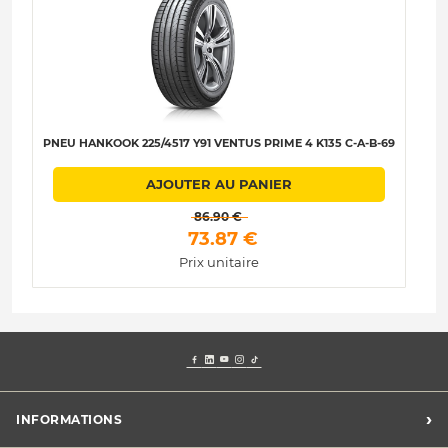
PNEU HANKOOK 225/4517 Y91 VENTUS PRIME 4 K135 C-A-B-69
P
AJOUTER AU PANIER
 86.90 € 
 73.87 € 
Prix unitaire
›
INFORMATIONS