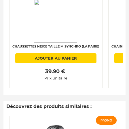
CHAUSSETTES NEIGE TAILLE M SYNCHRO (LA PAIRE)
CHAÎNES N
AJOUTER AU PANIER
 39.90 € 
Prix unitaire
Découvrez des produits similaires :
PROMO