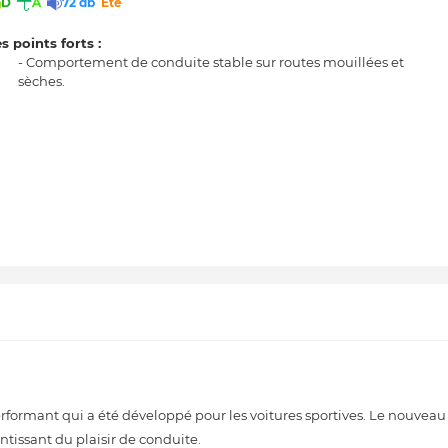
D
A
72 db
Eté
s points forts :
- Comportement de conduite stable sur routes mouillées et
sèches.
formant qui a été développé pour les voitures sportives. Le nouvea
tissant du plaisir de conduite.