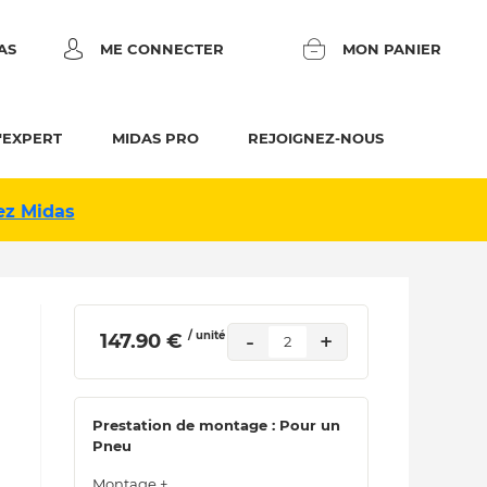
AS
ME CONNECTER
MON PANIER
'EXPERT
MIDAS PRO
REJOIGNEZ-NOUS
ez Midas
/ unité
-
+
 147.90 € 
2
Prestation de montage : Pour un
Pneu
Montage +