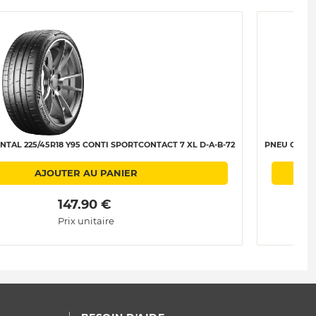
TAL 225/45R18 Y95 CONTI SPORTCONTACT 7 XL D-A-B-72
PNEU CONTIN
AJOUTER AU PANIER
 147.90 € 
Prix unitaire