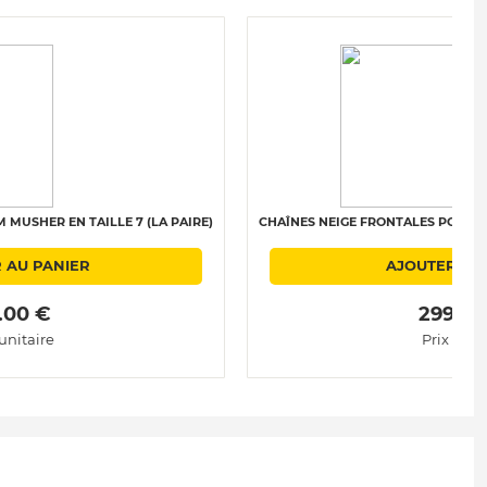
MUSHER EN TAILLE 7 (LA PAIRE)
CHAÎNES NEIGE FRONTALES POLAIRE 
 AU PANIER
AJOUTER AU
.00 € 
 299.00
 unitaire
Prix unit