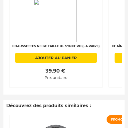
CHAUSSETTES NEIGE TAILLE XL SYNCHRO (LA PAIRE)
CHAÎNES 
AJOUTER AU PANIER
 39.90 € 
Prix unitaire
Découvrez des produits similaires :
PROMO