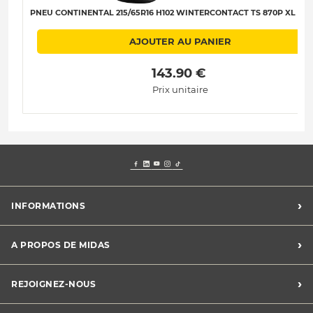
PNEU CONTINENTAL 215/65R16 H102 WINTERCONTACT TS 870P XL C-B-
AJOUTER AU PANIER
 143.90 € 
Prix unitaire
›
INFORMATIONS
Mentions légales
›
A PROPOS DE MIDAS
Charte des cookies
Charte des données personnelles
Trouver un centre
›
REJOIGNEZ-NOUS
CGV
Midas France
Conditions de promotions
Développement durable
Midas Recrute