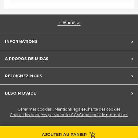
›
INFORMATIONS
Mentions légales
›
A PROPOS DE MIDAS
Charte des cookies
Charte des données personnelles
Trouver un centre
›
REJOIGNEZ-NOUS
CGV
Midas France
Conditions de promotions
Développement durable
Midas Recrute
›
BESOIN D'AIDE
Devenez franchisé
Nous contacter
Gérer mes cookies...
Mentions légales
Charte des cookies
Charte des données personnelles
CGV
Conditions de promotions
AJOUTER AU PANIER
Prendre RDV
Contactez-nous