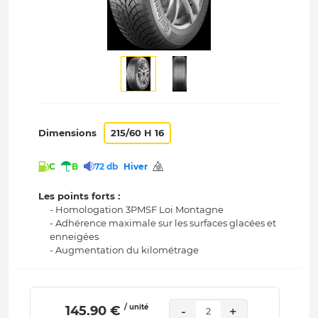
Dimensions
215/60 H 16
C
B
72 db
Hiver
Les points forts :
- Homologation 3PMSF Loi Montagne
- Adhérence maximale sur les surfaces glacées et
enneigées
- Augmentation du kilométrage
/ unité
 145.90 € 
-
+
2