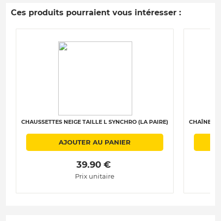
Ces produits pourraient vous intéresser :
CHAUSSETTES NEIGE TAILLE L SYNCHRO (LA PAIRE)
CHAÎNES N
AJOUTER AU PANIER
 39.90 € 
Prix unitaire