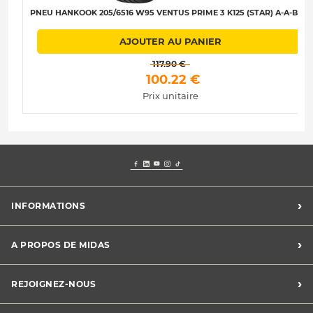
PNEU HANKOOK 205/6516 W95 VENTUS PRIME 3 K125 (STAR) A-A-B-70
AJOUTER AU PANIER
 117.90 € 
 100.22 € 
Prix unitaire
›
INFORMATIONS
Mentions légales
›
A PROPOS DE MIDAS
Charte des cookies
Charte des données personnelles
Trouver un centre
›
REJOIGNEZ-NOUS
CGV
Midas France
Conditions de promotions
Développement durable
Midas Recrute