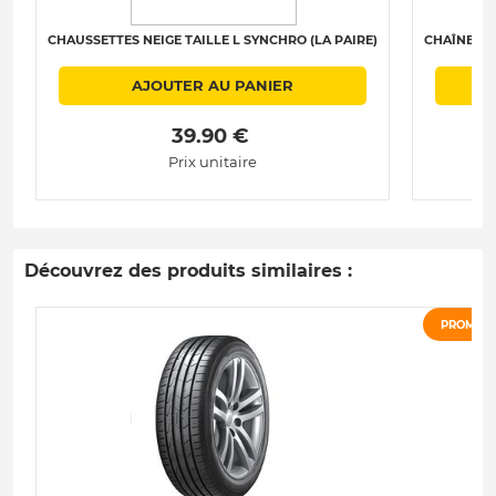
CHAUSSETTES NEIGE TAILLE L SYNCHRO (LA PAIRE)
CHAÎNES N
AJOUTER AU PANIER
 39.90 € 
Prix unitaire
Découvrez des produits similaires :
PROMO