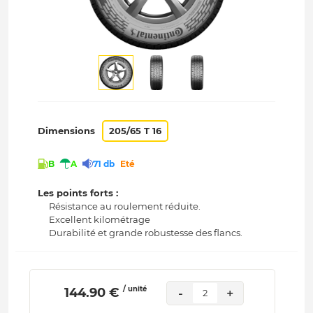
Dimensions
205/65 T 16
B
A
71 db
Eté
Les points forts :
Résistance au roulement réduite.
Excellent kilométrage
Durabilité et grande robustesse des flancs.
/ unité
 144.90 € 
-
+
2