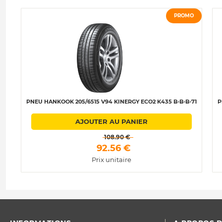
PROMO
PNEU HANKOOK 205/6515 V94 KINERGY ECO2 K435 B-B-B-71
P
AJOUTER AU PANIER
 108.90 € 
 92.56 € 
Prix unitaire