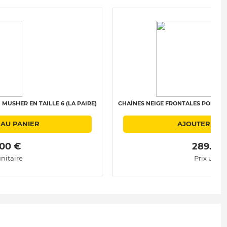
MUSHER EN TAILLE 6 (LA PAIRE)
CHAÎNES NEIGE FRONTALES POLAIRE 
 AU PANIER
AJOUTER AU 
.00 € 
 289.00
unitaire
Prix unita