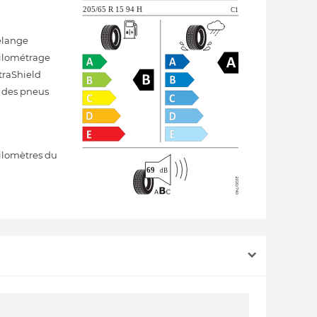
élange
kilométrage
traShield
s des pneus
ilomètres du