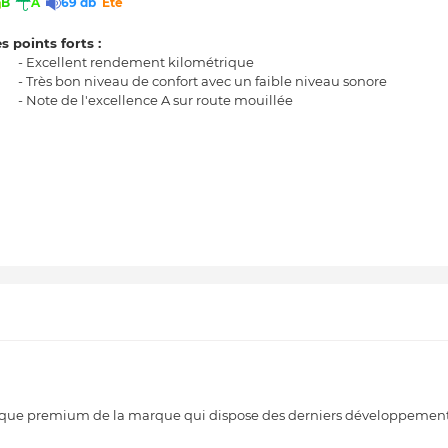
B
A
69 db
Eté
s points forts :
- Excellent rendement kilométrique
- Très bon niveau de confort avec un faible niveau sonore
- Note de l'excellence A sur route mouillée
ique premium de la marque qui dispose des derniers développement