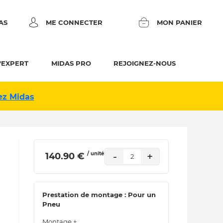
AS
ME CONNECTER
MON PANIER
'EXPERT
MIDAS PRO
REJOIGNEZ-NOUS
ez Midas
/ unité
-
+
 140.90 € 
2
Prestation de montage : Pour un
Pneu
Montage +