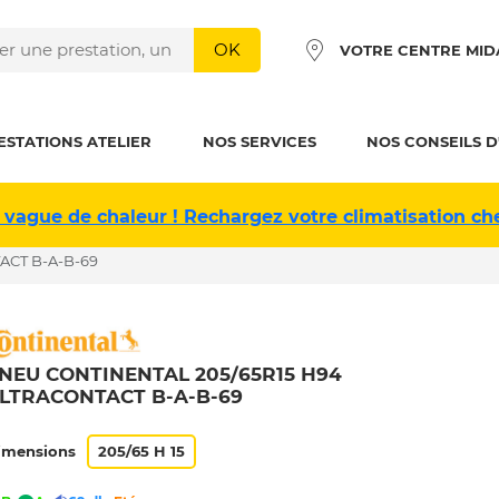
OK
VOTRE CENTRE MID
ESTATIONS ATELIER
NOS SERVICES
NOS CONSEILS D
 vague de chaleur ! Rechargez votre climatisation ch
ACT B-A-B-69
NEU CONTINENTAL 205/65R15 H94
LTRACONTACT B-A-B-69
imensions
205/65 H 15