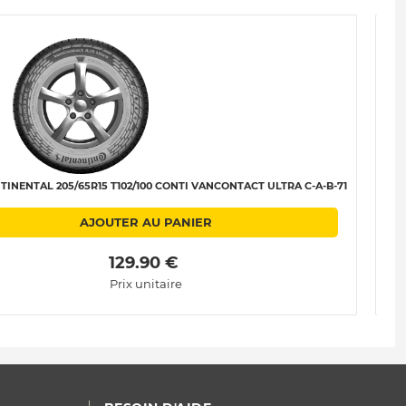
INENTAL 205/65R15 T102/100 CONTI VANCONTACT ULTRA C-A-B-71
PNE
AJOUTER AU PANIER
 129.90 € 
Prix unitaire