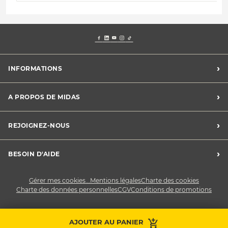
›
INFORMATIONS
Mentions légales
›
A PROPOS DE MIDAS
Charte des cookies
Charte des données personnelles
Trouver un centre
›
REJOIGNEZ-NOUS
CGV
Midas France
Conditions de promotions
Développement durable
Midas Recrute
›
BESOIN D'AIDE
Devenez franchisé
Nous contacter
Gérer mes cookies...
Mentions légales
Charte des cookies
Charte des données personnelles
CGV
Conditions de promotions
AJOUTER AU PANIER
Prendre RDV
Contactez-nous