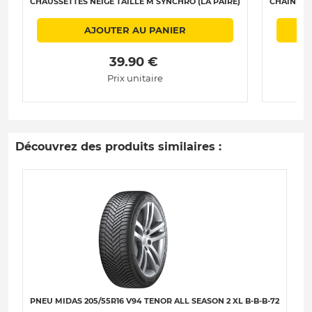
CHAUSSETTES NEIGE TAILLE M SYNCHRO (LA PAIRE)
CHAÎNES N
AJOUTER AU PANIER
 39.90 € 
Prix unitaire
Découvrez des produits similaires :
PNEU MIDAS 205/55R16 V94 TENOR ALL SEASON 2 XL B-B-B-72