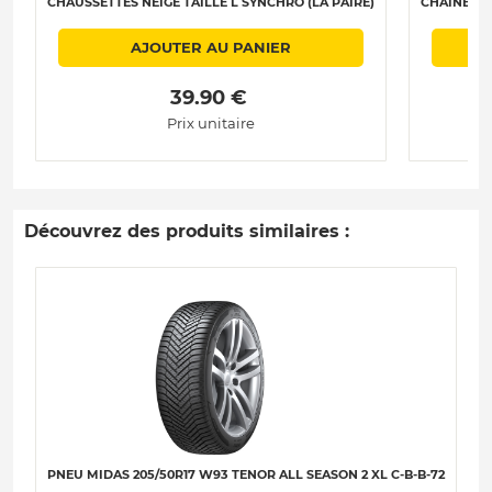
CHAUSSETTES NEIGE TAILLE L SYNCHRO (LA PAIRE)
CHAÎNES N
AJOUTER AU PANIER
 39.90 € 
Prix unitaire
Découvrez des produits similaires :
PNEU MIDAS 205/50R17 W93 TENOR ALL SEASON 2 XL C-B-B-72