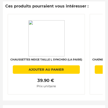
Ces produits pourraient vous intéresser :
CHAUSSETTES NEIGE TAILLE L SYNCHRO (LA PAIRE)
CHAÎNES N
AJOUTER AU PANIER
 39.90 € 
Prix unitaire