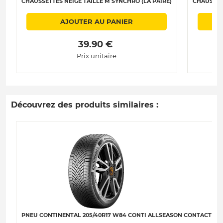
CHAUSSETTES NEIGE TAILLE M SYNCHRO (LA PAIRE)
CHAUSSETT
AJOUTER AU PANIER
 39.90 € 
Prix unitaire
Découvrez des produits similaires :
PNEU CONTINENTAL 205/40R17 W84 CONTI ALLSEASON CONTACT 2 SSR