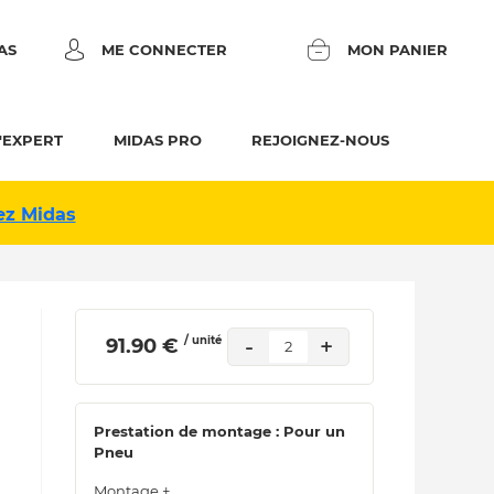
AS
ME CONNECTER
MON PANIER
'EXPERT
MIDAS PRO
REJOIGNEZ-NOUS
ez Midas
/ unité
-
+
 91.90 € 
2
Prestation de montage : Pour un
Pneu
Montage +