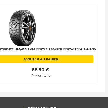
TINENTAL 195/65R15 V95 CONTI ALLSEASON CONTACT 2 XL B-B-B-70
P
AJOUTER AU PANIER
 88.90 € 
Prix unitaire