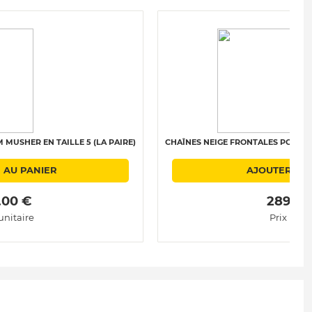
MUSHER EN TAILLE 5 (LA PAIRE)
CHAÎNES NEIGE FRONTALES POLAIRE 
 AU PANIER
AJOUTER AU
.00 € 
 289.00
unitaire
Prix unit