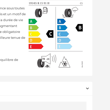
ce sous toutes
és et un motif de
la durée de vie
augmentant
e obligatoire
illeure tenue de
quilibre de